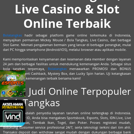
Live Casino & Slot
Online Terbaik
Bolatangkas
hadir sebagai platform game online terkemuka di Indonesia,
menyajikan permainan Mickey Mouse / Bola Tangkas, Live Casino, dan berbagai
Slot Game. Nikmati pengalaman bermain yang lancar di berbagai perangkat, mulai
dari PC hingga smartphone (Android/iOS), melalui browser atau aplikasi mobile.
Kami memprioritaskan kenyamanan dan keamanan data member dengan layanan
24 jam dan berbagai fasilitas untuk mendukung kemenangan Anda. Sebagai situs
bola tangkas terpercaya,
Bolatangkas
menawarkan PROMOSI dan BONUS
melimpah seperti Cashback, Mystery Box, dan Lucky Spin harian. Uji ketangkasan
Anda dan raih kemenangan terbaik bersama kami!
Agen Judi Online Terpopuler
BolaTangkas
BolaTangkas adalah penyedia layanan taruhan online terlengkap di Indonesia.
Dengan 1 user ID, Anda bisa mengakses Sportsbook, Esports, Slots, IDN Live, Live
Casino, Tangkas, Tembak Ikan, Togel, dan Poker. Proses registrasi mudah,
didukung customer service profesional 24/7, serta teknologi terkini dari tim ahli.
Transaksi deposit dan withdraw sangat mudah dengan dukungan berbagai bank