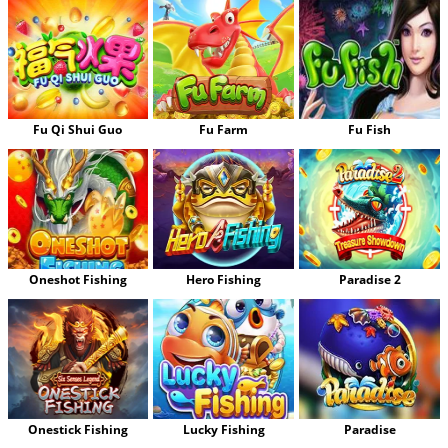
Fu Qi Shui Guo
Fu Farm
Fu Fish
Oneshot Fishing
Hero Fishing
Paradise 2
Onestick Fishing
Lucky Fishing
Paradise