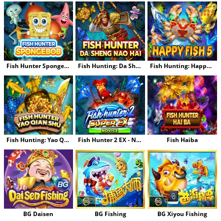
Fish Hunter Spongebob
Fish Hunting: Da Sheng Nao Hai
Fish Hunting: Happy Fish 5
Fish Hunting: Yao Qian Shu
Fish Hunter 2 EX - Novice
Fish Haiba
BG Daisen
BG Fishing
BG Xiyou Fishing