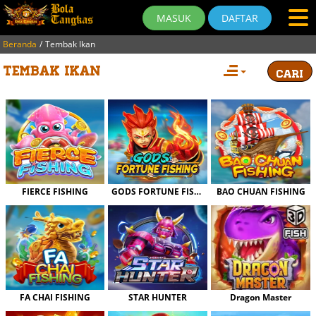
MASUK
DAFTAR
Beranda
Tembak Ikan
TEMBAK IKAN
cari
FIERCE FISHING
GODS FORTUNE FISHING
BAO CHUAN FISHING
FA CHAI FISHING
STAR HUNTER
Dragon Master