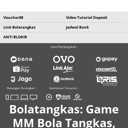
Voucher88
Video Tutorial Deposit
Link Bolatangkas
Jadwal Bank
ANTI BLOKIR
Cara Pembayaran :
Dukungan Perangkat :
Keamanan Terjamin :
Bolatangkas: Game
MM Bola Tangkas,