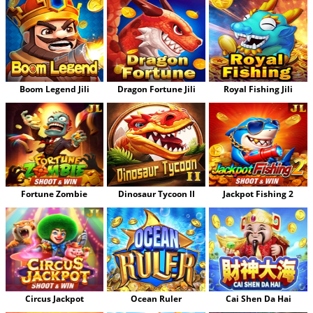
Boom Legend Jili
Dragon Fortune Jili
Royal Fishing Jili
Fortune Zombie
Dinosaur Tycoon II
Jackpot Fishing 2
Circus Jackpot
Ocean Ruler
Cai Shen Da Hai